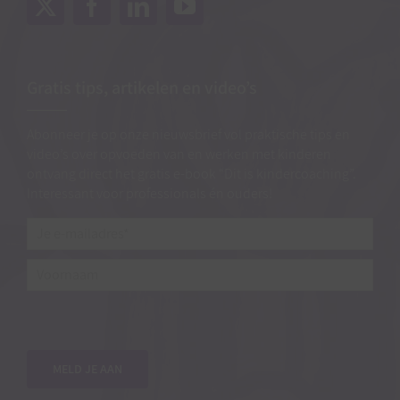
Gratis tips, artikelen en video’s
Abonneer je op onze nieuwsbrief vol praktische tips en
video’s over opvoeden van en werken met kinderen
ontvang direct het gratis e-book “Dit is kindercoaching”.
Interessant voor professionals én ouders!
Je
e-
mailadres*
*
Voornaam
MELD JE AAN