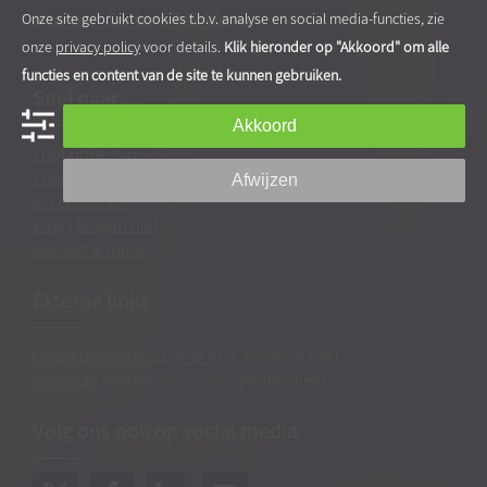
Onze site gebruikt cookies t.b.v. analyse en social media-functies, zie
Meer over Centrum Tea Adema
onze
privacy policy
voor details.
Klik hieronder op "Akkoord" om alle
functies en content van de site te kunnen gebruiken.
Snel naar…
Akkoord
Voor professionals
Voor ouders
Afwijzen
Ik Leer Leren®
Blog
|
Blogarchief
Contact & route
Externe links
OpvoedcoachAcademie.nl
(e-learning site)
Ninico.nl
(webshop coachingmaterialen)
Volg ons ook op social media