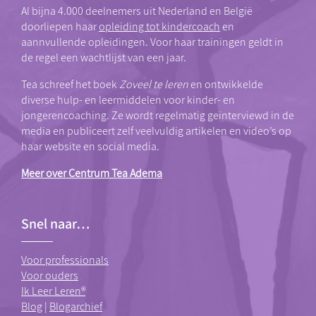
Al bijna 4.000 deelnemers uit Nederland en België
doorliepen haar
opleiding tot kindercoach
en
aannvullende opleidingen. Voor haar trainingen geldt in
de regel een wachtlijst van een jaar.
Tea schreef het boek
Zoveel te leren
en ontwikkelde
diverse hulp- en leermiddelen voor kinder- en
jongerencoaching. Ze wordt regelmatig geïnterviewd in de
media en publiceert zelf veelvuldig artikelen en video’s op
haar website en social media.
Meer over Centrum Tea Adema
Snel naar…
Voor professionals
Voor ouders
Ik Leer Leren®
Blog
|
Blogarchief