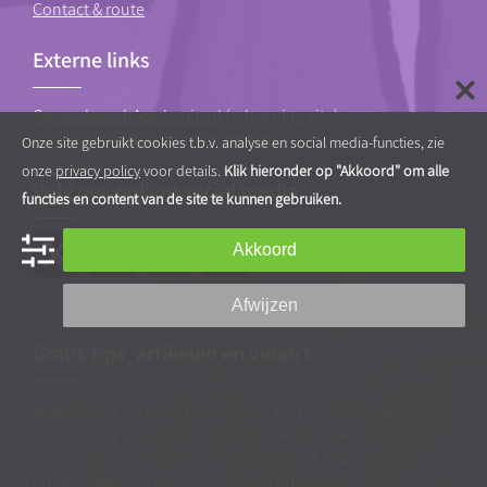
Contact & route
Externe links
OpvoedcoachAcademie.nl
(e-learning site)
Ninico.nl
(webshop coachingmaterialen)
Onze site gebruikt cookies t.b.v. analyse en social media-functies, zie
onze
privacy policy
voor details.
Klik hieronder op "Akkoord" om alle
Volg ons ook op social media
functies en content van de site te kunnen gebruiken.
Akkoord
Afwijzen
Gratis tips, artikelen en video’s
Abonneer je op onze nieuwsbrief vol praktische tips en
video’s over opvoeden van en werken met kinderen
ontvang direct het gratis e-book “Dit is kindercoaching”.
Interessant voor professionals én ouders!