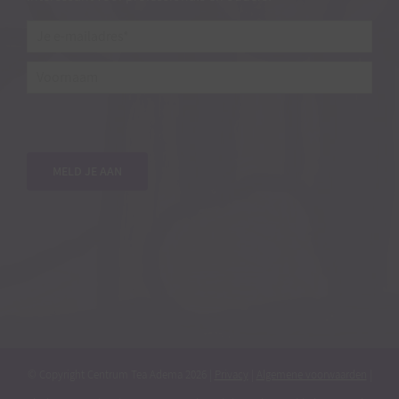
Je
e-
mailadres*
*
Voornaam
MELD JE AAN
© Copyright Centrum Tea Adema
2026 |
Privacy
|
Algemene voorwaarden
|