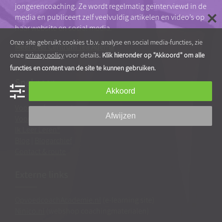
jongerencoaching. Ze wordt regelmatig geïnterviewd in de
media en publiceert zelf veelvuldig artikelen en video’s op
haar website en social media.
Onze site gebruikt cookies t.b.v. analyse en social media-functies, zie
Meer over Centrum Tea Adema
onze
privacy policy
voor details.
Klik hieronder op "Akkoord" om alle
functies en content van de site te kunnen gebruiken.
Snel naar…
Akkoord
Voor professionals
Afwijzen
Voor ouders
Ik Leer Leren®
Blog
|
Blogarchief
Contact & route
Externe links
OpvoedcoachAcademie.nl
(e-learning site)
Ninico.nl
(webshop coachingmaterialen)