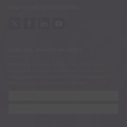
Volg ons ook op social media
Gratis tips, artikelen en video’s
Abonneer je op onze nieuwsbrief vol praktische tips en
video’s over opvoeden van en werken met kinderen
ontvang direct het gratis e-book “Dit is kindercoaching”.
Interessant voor professionals én ouders!
Je
e-
mailadres*
*
Voornaam