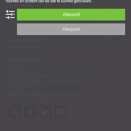
functies en content van de site te kunnen gebruiken.
Snel naar…
Akkoord
Voor professionals
Voor ouders
Afwijzen
Ik Leer Leren®
Blog
|
Blogarchief
Contact & route
Externe links
OpvoedcoachAcademie.nl
(e-learning site)
Ninico.nl
(webshop coachingmaterialen)
Volg ons ook op social media