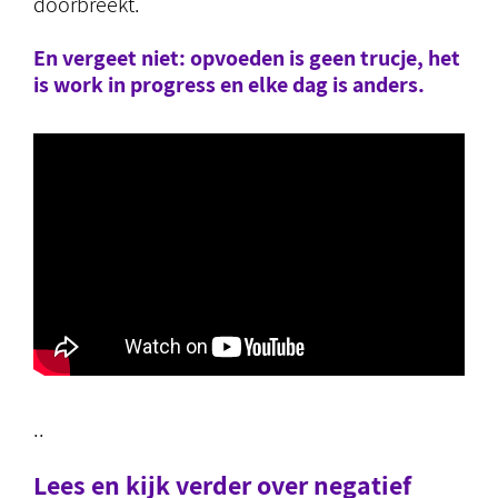
doorbreekt.
En vergeet niet: opvoeden is geen trucje, het
is work in progress en elke dag is anders.
..
Lees en kijk verder over negatief