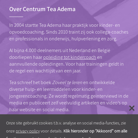
Over Centrum Tea Adema
In 2004 startte Tea Adema haar praktijk voor kinder- en
opvoedcoaching. Sinds 2010 traint zij ook collega-coaches
en professionals in onderwijs, hulpverlening en zorg.
Al bijna 4.000 deelnemers uit Nederland en België
doorliepen haar
opleiding tot kindercoach
en
aannvullende opleidingen. Voor haar trainingen geldt in
de regel een wachtlijst van een jaar.
Tea schreef het boek
Zoveel te leren
en ontwikkelde
diverse hulp- en leermiddelen voor kinder- en
jongerencoaching. Ze wordt regelmatig geïnterviewd in de
media en publiceert zelf veelvuldig artikelen en video’s op
haar website en social media.
Meer over Centrum Tea Adema
Onze site gebruikt cookies t.b.v. analyse en social media-functies, zie
onze
privacy policy
voor details.
Klik hieronder op "Akkoord" om alle