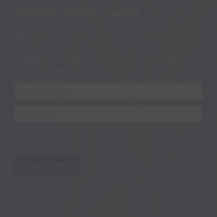
Gratis tips, artikelen en video’s
Abonneer je op onze nieuwsbrief vol praktische tips en
video’s over opvoeden van en werken met kinderen
ontvang direct het gratis e-book “Dit is kindercoaching”.
Interessant voor professionals én ouders!
Je
e-
mailadres*
*
Voornaam
MELD JE AAN