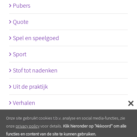
Pubers
Quote
Spel en speelgoed
Sport
Stof tot nadenken
Uit de praktijk
Verhalen
Vraag en antwoord
Onze site gebruikt cookies t.b.v. analyse en social media-functies, zie
onze
privacy policy
voor details.
Klik hieronder op "Akkoord" om alle
Weerbaarheid
functies en content van de site te kunnen gebruiken.