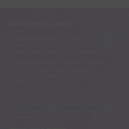
Over Centrum Tea Adema
In 2004 startte Tea Adema haar praktijk voor kinder- en
opvoedcoaching. Sinds 2010 traint zij ook collega-coaches
en professionals in onderwijs, hulpverlening en zorg.
Al bijna 4.000 deelnemers uit Nederland en België
doorliepen haar
opleiding tot kindercoach
en
aannvullende opleidingen. Voor haar trainingen geldt in
de regel een wachtlijst van een jaar.
Tea schreef het boek
Zoveel te leren
en ontwikkelde
diverse hulp- en leermiddelen voor kinder- en
jongerencoaching. Ze wordt regelmatig geïnterviewd in de
media en publiceert zelf veelvuldig artikelen en video’s op
haar website en social media.
Meer over Centrum Tea Adema