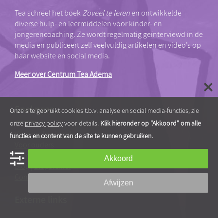
Tea schreef het boek
Zoveel te leren
en ontwikkelde
diverse hulp- en leermiddelen voor kinder- en
jongerencoaching. Ze wordt regelmatig geïnterviewd in de
media en publiceert zelf veelvuldig artikelen en video’s op
haar website en social media.
Meer over Centrum Tea Adema
Snel naar…
Onze site gebruikt cookies t.b.v. analyse en social media-functies, zie
onze
privacy policy
voor details.
Klik hieronder op "Akkoord" om alle
Voor professionals
functies en content van de site te kunnen gebruiken.
Voor ouders
Ik Leer Leren®
Akkoord
Blog
|
Blogarchief
Contact & route
Afwijzen
Externe links