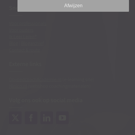
Afwijzen
Snel naar…
Voor professionals
Voor ouders
Ik Leer Leren®
Blog
|
Blogarchief
Contact & route
Externe links
OpvoedcoachAcademie.nl
(e-learning site)
Ninico.nl
(webshop coachingmaterialen)
Volg ons ook op social media