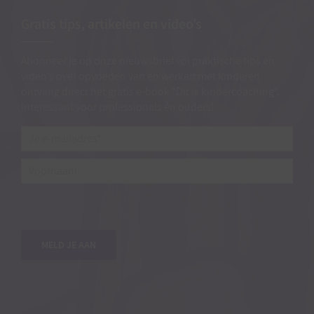
Gratis tips, artikelen en video’s
Abonneer je op onze nieuwsbrief vol praktische tips en
video’s over opvoeden van en werken met kinderen
ontvang direct het gratis e-book “Dit is kindercoaching”.
Interessant voor professionals én ouders!
Je
e-
mailadres*
*
Voornaam
MELD JE AAN