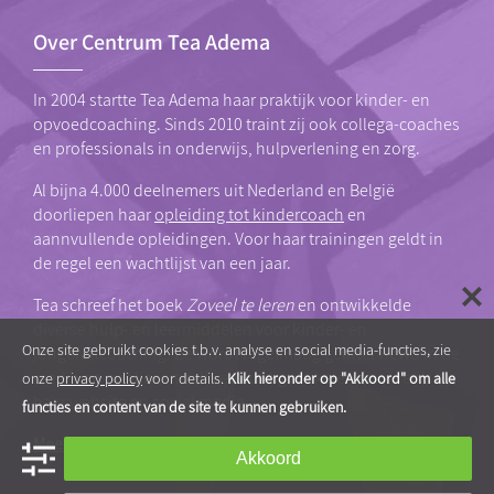
Over Centrum Tea Adema
In 2004 startte Tea Adema haar praktijk voor kinder- en
opvoedcoaching. Sinds 2010 traint zij ook collega-coaches
en professionals in onderwijs, hulpverlening en zorg.
Al bijna 4.000 deelnemers uit Nederland en België
doorliepen haar
opleiding tot kindercoach
en
aannvullende opleidingen. Voor haar trainingen geldt in
de regel een wachtlijst van een jaar.
Tea schreef het boek
Zoveel te leren
en ontwikkelde
diverse hulp- en leermiddelen voor kinder- en
Onze site gebruikt cookies t.b.v. analyse en social media-functies, zie
jongerencoaching. Ze wordt regelmatig geïnterviewd in de
media en publiceert zelf veelvuldig artikelen en video’s op
onze
privacy policy
voor details.
Klik hieronder op "Akkoord" om alle
haar website en social media.
functies en content van de site te kunnen gebruiken.
Meer over Centrum Tea Adema
Akkoord