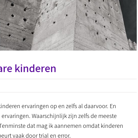
are kinderen
or
n
steel
inderen ervaringen op en zelfs al daarvoor. En
or
e ervaringen. Waarschijnlijk zijn zelfs de meeste
etsbare
f. Tenminste dat mag ik aannemen omdat kinderen
nderen
urt vaak door trial en error.