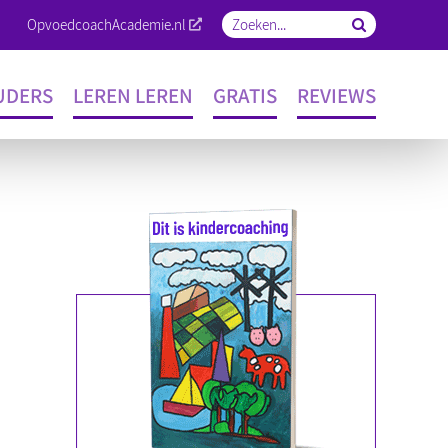
OpvoedcoachAcademie.nl
Zoeken
naar:
UDERS
LEREN LEREN
GRATIS
REVIEWS