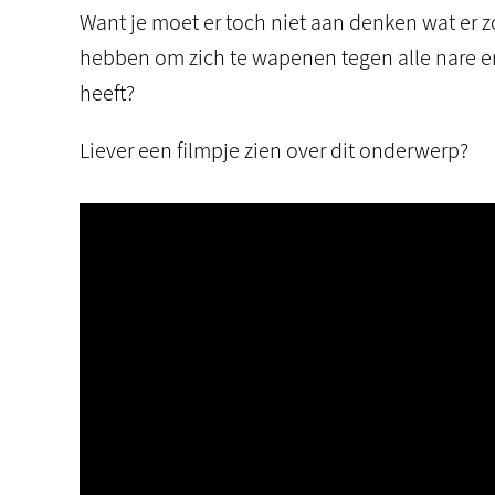
Want je moet er toch niet aan denken wat er 
hebben om zich te wapenen tegen alle nare e
heeft?
Liever een filmpje zien over dit onderwerp?