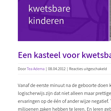
Een kasteel voor kwetsb
vo
Door
Tea Adema
|
08.04.2012
|
Reacties uitgeschakeld
Ee
ka
Vanaf de eerste minuut na de geboorte doen k
vo
logischerwijs zijn dat niet alleen maar prettig
kw
ervaringen op de één of ander wijze negatie
ki
miljoenen zaken hebben te leren. En leren gebe