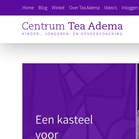
Ga
Home
Blog
Winkel
Over Tea Adema
Video’s
Inloggen 
naar
inhoud
Bekijk
grotere
afbeelding