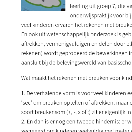
leerling uit groep 7, die 
onderwijspraktijk voor bij
veel kinderen ervaren het rekenen met breuken
En ook uit wetenschappelijk onderzoek is gebl
aftrekken, vermenigvuldigen en delen door elk
rekenen) wordt geprobeerd de bewerkingen in
aansluit bij de belevingswereld van basissch
Wat maakt het rekenen met breuken voor kinde
1. De verhalende vorm is voor veel kinderen e
‘sec’ om breuken optellen of aftrekken, maar 
soort breukensom (+, -, x of :) zit er eigenlijk i
2. En dan is er nog een tweede hindernis: er wo
gecreëerd om kinderen veelvuldig met materiale