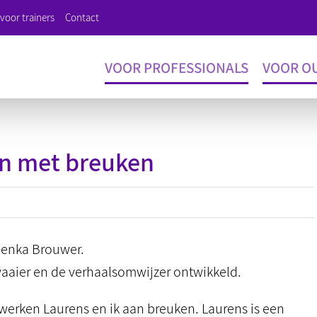
voor trainers
Contact
VOOR PROFESSIONALS
VOOR O
en met breuken
ilenka Brouwer.
waaier en de verhaalsomwijzer ontwikkeld.
rken Laurens en ik aan breuken. Laurens is een