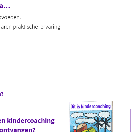
ema…
opvoeden.
jaren praktische ervaring.
n?