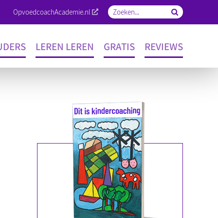
OpvoedcoachAcademie.nl
Zoeken
naar:
UDERS
LEREN LEREN
GRATIS
REVIEWS