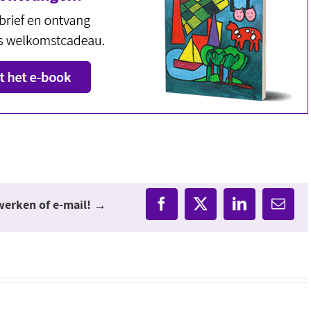
twerken of e-mail! →
Facebook
X
LinkedIn
E-
mail