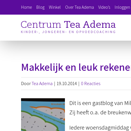
Ga
Home
Blog
Winkel
Over Tea Adema
Video’s
Inloggen 
naar
inhoud
Makkelijk en leuk reken
Door
Tea Adema
|
19.10.2014
|
0 Reacties
Dit is een gastblog van M
Zij heeft o.a. de breuken
Iedere woensdagmiddag we