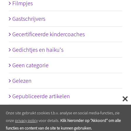
Filmpjes
Gastschrijvers
Gecertificeerde kindercoaches
Gedichtjes en haiku's
Geen categorie
Gelezen
Gepubliceerde artikelen
Gezinszaken
Onze site gebruikt cookies t.b.v. analyse en social media-functies, zie
onze
privacy policy
voor details.
Klik hieronder op "Akkoord" om alle
Hoogbegaafd
functies en content van de site te kunnen gebruiken.