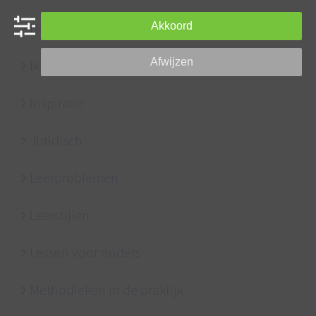
Hooggevoeligheid
Akkoord
Afwijzen
Ik leer leren trainers
Inspiratie
Juridisch
Leerproblemen
Leerstijlen
Lessen voor ouders
Methodieken in de praktijk