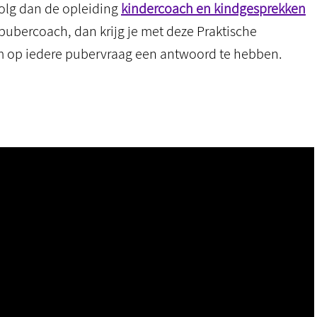
volg dan de opleiding
kindercoach en kindgesprekken
pubercoach, dan krijg je met deze Praktische
m op iedere pubervraag een antwoord te hebben.