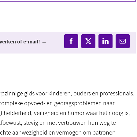
twerken of e-mail! →
Facebook
X
LinkedIn
E-
mail
zinnige gids voor kinderen, ouders en professionals.
zij complexe opvoed- en gedragsproblemen naar
ngt helderheid, veiligheid en humor waar het nodig is,
lfbewust, stevig en met vertrouwen hun weg te
, echte aanwezigheid en vermogen om patronen