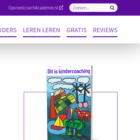
OpvoedcoachAcademie.nl
Zoeken
naar:
UDERS
LEREN LEREN
GRATIS
REVIEWS