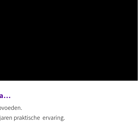
ema…
opvoeden.
jaren praktische ervaring.