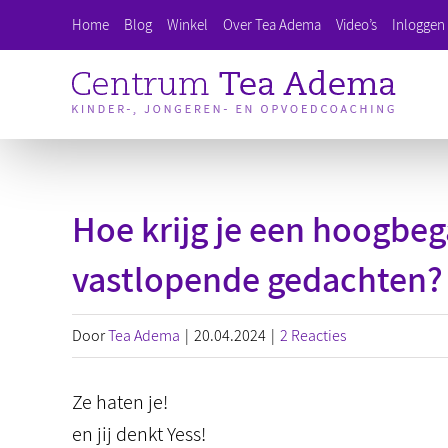
Ga
Home
Blog
Winkel
Over Tea Adema
Video’s
Inloggen 
naar
inhoud
Hoe krijg je een hoogbega
vastlopende gedachten?
Door
Tea Adema
|
20.04.2024
|
2 Reacties
Ze haten je!
en jij denkt Yess!