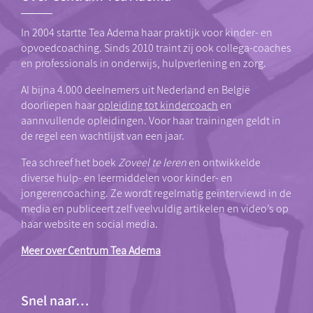
In 2004 startte Tea Adema haar praktijk voor kinder- en
opvoedcoaching. Sinds 2010 traint zij ook collega-coaches
en professionals in onderwijs, hulpverlening en zorg.
Al bijna 4.000 deelnemers uit Nederland en België
doorliepen haar
opleiding tot kindercoach
en
aannvullende opleidingen. Voor haar trainingen geldt in
de regel een wachtlijst van een jaar.
Tea schreef het boek
Zoveel te leren
en ontwikkelde
diverse hulp- en leermiddelen voor kinder- en
jongerencoaching. Ze wordt regelmatig geïnterviewd in de
media en publiceert zelf veelvuldig artikelen en video’s op
haar website en social media.
Meer over Centrum Tea Adema
Snel naar…