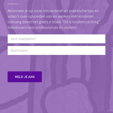
Abonneer je op onze nieuwsbrief vol praktische tips en
video’s over opvoeden van en werken met kinderen
ontvang direct het gratis e-book “Dit is kindercoaching”.
Interessant voor professionals én ouders!
Je
e-
mailadres*
*
Voornaam
MELD JE AAN