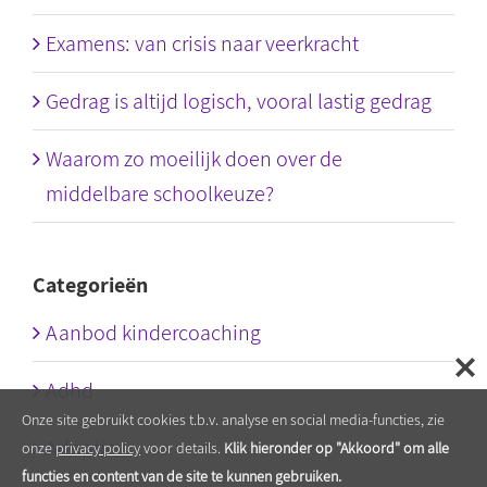
Examens: van crisis naar veerkracht
Gedrag is altijd logisch, vooral lastig gedrag
Waarom zo moeilijk doen over de
middelbare schoolkeuze?
Categorieën
Aanbod kindercoaching
Adhd
Onze site gebruikt cookies t.b.v. analyse en social media-functies, zie
Adoptie
onze
privacy policy
voor details.
Klik hieronder op "Akkoord" om alle
functies en content van de site te kunnen gebruiken.