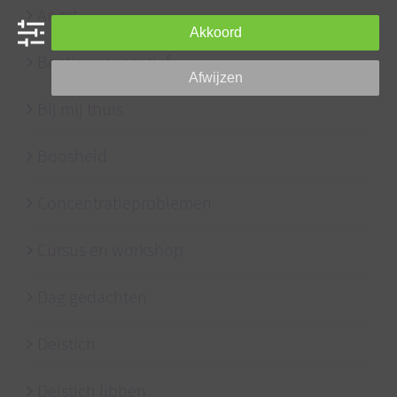
Angst
Akkoord
Beetje provocatief
Afwijzen
Bij mij thuis
Boosheid
Concentratieproblemen
Cursus en workshop
Dag gedachten
Deistich
Deistich libben