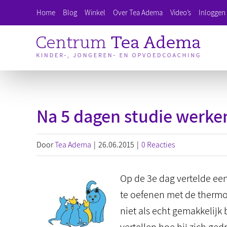
Ga
Home
Blog
Winkel
Over Tea Adema
Video’s
Inloggen 
naar
inhoud
Na 5 dagen studie werke
Door
Tea Adema
|
26.06.2015
|
0 Reacties
Op de 3e dag vertelde een
te oefenen met de thermom
niet als echt gemakkelijk