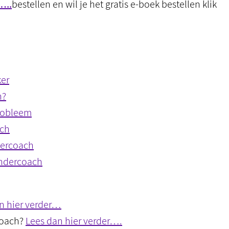
…..
bestellen en wil je het gratis e-boek bestellen klik
ker
n?
probleem
ach
dercoach
indercoach
n hier verder…
rcoach?
Lees dan hier verder….