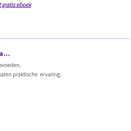
 gratis eboek
ema…
opvoeden.
jaren praktische ervaring.