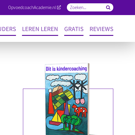
OpvoedcoachAcademie.nl
Zoeken
naar:
UDERS
LEREN LEREN
GRATIS
REVIEWS