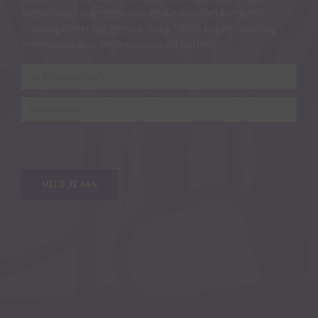
video’s over opvoeden van en werken met kinderen
ontvang direct het gratis e-book “Dit is kindercoaching”.
Interessant voor professionals én ouders!
Je
e-
mailadres*
*
Voornaam
MELD JE AAN