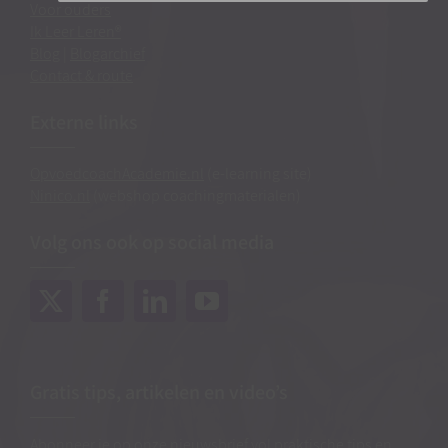
Voor ouders
Ik Leer Leren®
Blog
|
Blogarchief
Contact & route
Externe links
OpvoedcoachAcademie.nl
(e-learning site)
Ninico.nl
(webshop coachingmaterialen)
Volg ons ook op social media
Gratis tips, artikelen en video’s
Abonneer je op onze nieuwsbrief vol praktische tips en