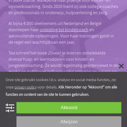
In 2004 startte Tea Adema haar praktijk voor kinder- en
opvoedcoaching. Sinds 2010 traint zij ook collega-coaches
en professionals in onderwijs, hulpverlening en zorg.
Al bijna 4.000 deelnemers uit Nederland en België
doorliepen haar
opleiding tot kindercoach
en
aannvullende opleidingen. Voor haar trainingen geldt in
de regel een wachtlijst van een jaar.
Tea schreef het boek
Zoveel te leren
en ontwikkelde
diverse hulp- en leermiddelen voor kinder- en
jongerencoaching. Ze wordt regelmatig geïnterviewd in de
media en publiceert zelf veelvuldig artikelen en video’s op
haar website en social media.
Onze site gebruikt cookies t.b.v. analyse en social media-functies, zie
onze
privacy policy
voor details.
Klik hieronder op "Akkoord" om alle
Meer over Centrum Tea Adema
functies en content van de site te kunnen gebruiken.
Snel naar…
Akkoord
Afwijzen
Voor professionals