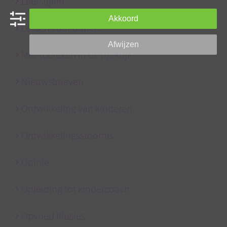
Leerstijlen
Akkoord
Lessen voor ouders
Afwijzen
Methodieken in de praktijk
Nieuwsbrieven
Ontwikkeling van kinderen
Ontwikkelingsstoornis
Opinie
Opleiding tot kindercoach
Opvoed illusies