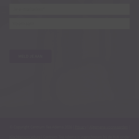
Je
e-
mailadres*
*
Voornaam
MELD JE AAN
© Copyright Centrum Tea Adema
2026 |
Privacy
|
Algemene voorwaarden
|
Klachtenprocedure
| Centrum Tea Adema is ingeschreven bij de KvK onder