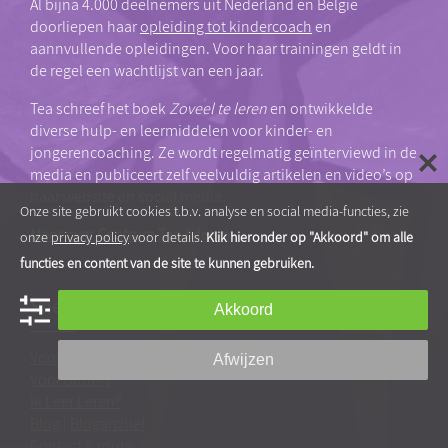
Al bijna 4.000 deelnemers uit Nederland en België
doorliepen haar
opleiding tot kindercoach
en
aannvullende opleidingen. Voor haar trainingen geldt in
de regel een wachtlijst van een jaar.
Tea schreef het boek
Zoveel te leren
en ontwikkelde
diverse hulp- en leermiddelen voor kinder- en
jongerencoaching. Ze wordt regelmatig geïnterviewd in de
media en publiceert zelf veelvuldig artikelen en video’s op
haar website en social media.
Onze site gebruikt cookies t.b.v. analyse en social media-functies, zie
Meer over Centrum Tea Adema
onze
privacy policy
voor details.
Klik hieronder op "Akkoord" om alle
functies en content van de site te kunnen gebruiken.
Snel naar…
Akkoord
Voor professionals
Afwijzen
Voor ouders
Ik Leer Leren®
Blog
|
Blogarchief
Contact & route