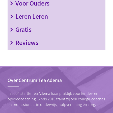
Voor Ouders
Leren Leren
Gratis
Reviews
Over Centrum Tea Adema
In 2004 startte Tea Adema haar praktijk voor kinder- en
opvoedcoaching. Sinds 2010 traint zij ook collega-coaches
en professionals in onderwijs, hulpverlening en zorg.