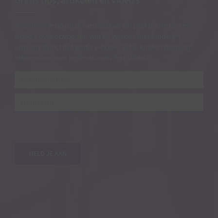
Gratis tips, artikelen en video’s
Abonneer je op onze nieuwsbrief vol praktische tips en
video’s over opvoeden van en werken met kinderen
ontvang direct het gratis e-book “Dit is kindercoaching”.
Interessant voor professionals én ouders!
Je
e-
mailadres*
*
Voornaam
MELD JE AAN