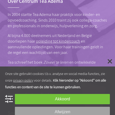
Over Centrum Tea Adema
In 2004 startte Tea Adema haar praktijk voor kinder- en
opvoedcoaching. Sinds 2010 traint zij ook collega-coaches
en professionals in onderwijs, hulpverlening en zorg.
Al bijna 4.000 deelnemers uit Nederland en België
doorliepen haar
opleiding tot kindercoach
en
aannvullende opleidingen. Voor haar trainingen geldt in
de regel een wachtlijst van een jaar.
Tea schreef het boek
Zoveel te leren
en ontwikkelde
diverse hulp- en leermiddelen voor kinder- en
jongerencoaching. Ze wordt regelmatig geïnterviewd in de
Onze site gebruikt cookies t.b.v. analyse en social media-functies, zie
media en publiceert zelf veelvuldig artikelen en video’s op
onze
privacy policy
voor details.
Klik hieronder op "Akkoord" om alle
haar website en social media.
functies en content van de site te kunnen gebruiken.
Meer over Centrum Tea Adema
Akkoord
Snel naar…
Afwijzen