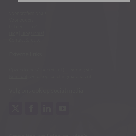
Voor professionals
Voor ouders
Ik Leer Leren®
Blog
|
Blogarchief
Contact & route
Externe links
OpvoedcoachAcademie.nl
(e-learning site)
Ninico.nl
(webshop coachingmaterialen)
Volg ons ook op social media