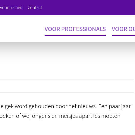
voor trainers
Contact
VOOR PROFESSIONALS
VOOR O
or
kjesonderwijs
 de gek word gehouden door het nieuws. Een paar jaar
eken of we jongens en meisjes apart les moeten