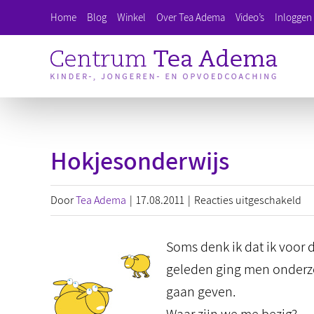
Ga
Home
Blog
Winkel
Over Tea Adema
Video’s
Inloggen 
naar
inhoud
Hokjesonderwijs
vo
Door
Tea Adema
|
17.08.2011
|
Reacties uitgeschakeld
Ho
Soms denk ik dat ik voor
geleden ging men onderzo
gaan geven.