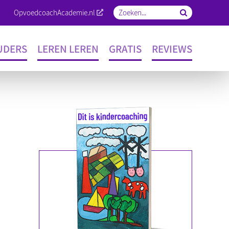
OpvoedcoachAcademie.nl
Zoeken
naar:
UDERS
LEREN LEREN
GRATIS
REVIEWS