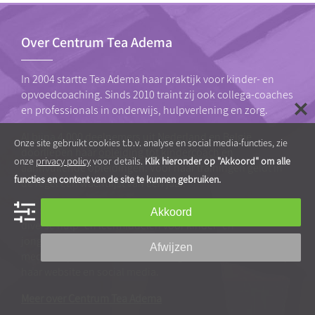
Over Centrum Tea Adema
In 2004 startte Tea Adema haar praktijk voor kinder- en
opvoedcoaching. Sinds 2010 traint zij ook collega-coaches
en professionals in onderwijs, hulpverlening en zorg.
Al bijna 4.000 deelnemers uit Nederland en België
Onze site gebruikt cookies t.b.v. analyse en social media-functies, zie
doorliepen haar
opleiding tot kindercoach
en
onze
privacy policy
voor details.
Klik hieronder op "Akkoord" om alle
aannvullende opleidingen. Voor haar trainingen geldt in
functies en content van de site te kunnen gebruiken.
de regel een wachtlijst van een jaar.
Tea schreef het boek
Zoveel te leren
en ontwikkelde
Akkoord
diverse hulp- en leermiddelen voor kinder- en
jongerencoaching. Ze wordt regelmatig geïnterviewd in de
Afwijzen
media en publiceert zelf veelvuldig artikelen en video’s op
haar website en social media.
Meer over Centrum Tea Adema