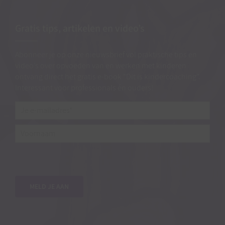
Gratis tips, artikelen en video’s
Abonneer je op onze nieuwsbrief vol praktische tips en
video’s over opvoeden van en werken met kinderen
ontvang direct het gratis e-book “Dit is kindercoaching”.
Interessant voor professionals én ouders!
Je
e-
mailadres*
*
Voornaam
MELD JE AAN