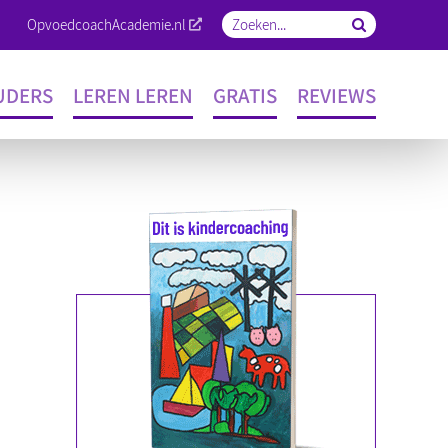
OpvoedcoachAcademie.nl
Zoeken
naar:
UDERS
LEREN LEREN
GRATIS
REVIEWS