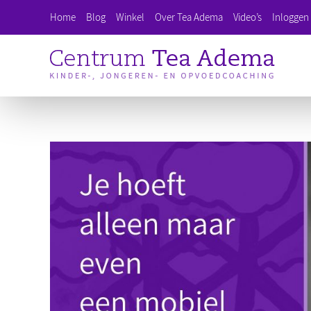
Ga
Home
Blog
Winkel
Over Tea Adema
Video’s
Inloggen 
naar
inhoud
Bekijk
grotere
afbeelding