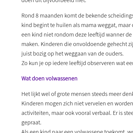
doen dit bijvoorbeeld niet.
Rond 8 maanden komt de bekende scheidings
kind begint te huilen als mama weggat, maar oo
een kind niet rondom deze leeftijd wanner de
maken. Kinderen die onvoldoende gehecht zijn
juist bozig op het weggaan van de ouders.
Zo kun je op iedere leeftijd observeren wat e
Wat doen volwassenen
Het lijkt wel of grote mensen steeds meer d
Kinderen mogen zich niet vervelen en worden v
activiteiten, maar ook vooral verbaal. Er is s
gepraat.
Als een kind naar een volwassene toekomt, wo