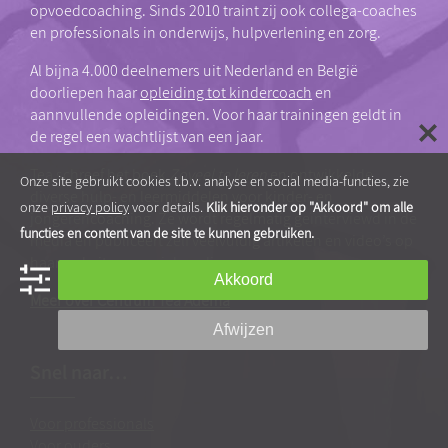
opvoedcoaching. Sinds 2010 traint zij ook collega-coaches
en professionals in onderwijs, hulpverlening en zorg.
Al bijna 4.000 deelnemers uit Nederland en België
doorliepen haar
opleiding tot kindercoach
en
aannvullende opleidingen. Voor haar trainingen geldt in
de regel een wachtlijst van een jaar.
Tea schreef het boek
Zoveel te leren
en ontwikkelde
Onze site gebruikt cookies t.b.v. analyse en social media-functies, zie
diverse hulp- en leermiddelen voor kinder- en
onze
privacy policy
voor details.
Klik hieronder op "Akkoord" om alle
jongerencoaching. Ze wordt regelmatig geïnterviewd in de
functies en content van de site te kunnen gebruiken.
media en publiceert zelf veelvuldig artikelen en video’s op
haar website en social media.
Akkoord
Meer over Centrum Tea Adema
Afwijzen
Snel naar…
Voor professionals
Voor ouders