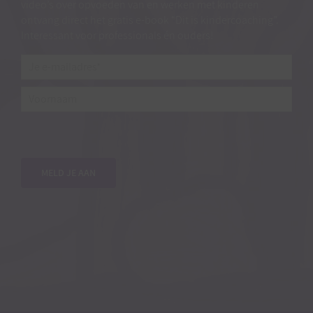
video’s over opvoeden van en werken met kinderen
ontvang direct het gratis e-book “Dit is kindercoaching”.
Interessant voor professionals én ouders!
Je
e-
mailadres*
*
Voornaam
MELD JE AAN