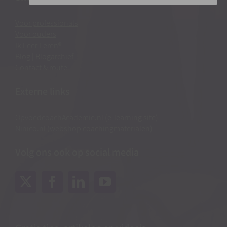
Voor professionals
Voor ouders
Ik Leer Leren®
Blog
|
Blogarchief
Contact & route
Externe links
OpvoedcoachAcademie.nl
(e-learning site)
Ninico.nl
(webshop coachingmaterialen)
Volg ons ook op social media