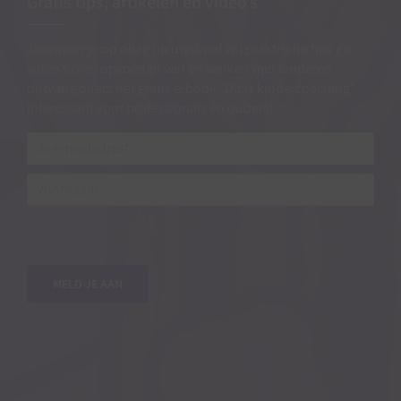
Gratis tips, artikelen en video’s
Abonneer je op onze nieuwsbrief vol praktische tips en
video’s over opvoeden van en werken met kinderen
ontvang direct het gratis e-book “Dit is kindercoaching”.
Interessant voor professionals én ouders!
Je
e-
mailadres*
*
Voornaam
MELD JE AAN