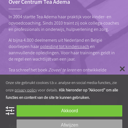
Over Centrum Tea Adema
In 2004 startte Tea Adema haar praktijk voor kinder- en
opvoedcoaching. Sinds 2010 traint zij ook collega-coaches
en professionals in onderwijs, hulpverlening en zorg.
Al bijna 4.000 deelnemers uit Nederland en België
doorliepen haar
opleiding tot kindercoach
en
aannvullende opleidingen. Voor haar trainingen geldt in
de regel een wachtlijst van een jaar.
Tea schreef het boek
Zoveel te leren
en ontwikkelde
diverse hulp- en leermiddelen voor kinder- en
jongerencoaching. Ze wordt regelmatig geïnterviewd in de
Onze site gebruikt cookies t.b.v. analyse en social media-functies, zie
media en publiceert zelf veelvuldig artikelen en video’s op
onze
privacy policy
voor details.
Klik hieronder op "Akkoord" om alle
haar website en social media.
functies en content van de site te kunnen gebruiken.
Meer over Centrum Tea Adema
Akkoord
Afwijzen
Snel naar…