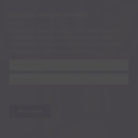
Gratis tips, artikelen en video’s
Abonneer je op onze nieuwsbrief vol praktische tips en
video’s over opvoeden van en werken met kinderen
ontvang direct het gratis e-book “Dit is kindercoaching”.
Interessant voor professionals én ouders!
Je
e-
mailadres*
*
Voornaam
MELD JE AAN