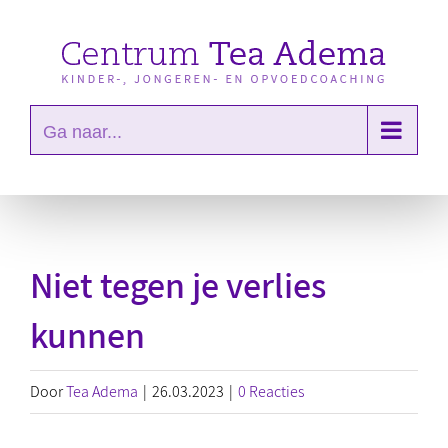
Ga
naar
inhoud
Ga naar...
Niet tegen je verlies
kunnen
Door
Tea Adema
|
26.03.2023
|
0 Reacties