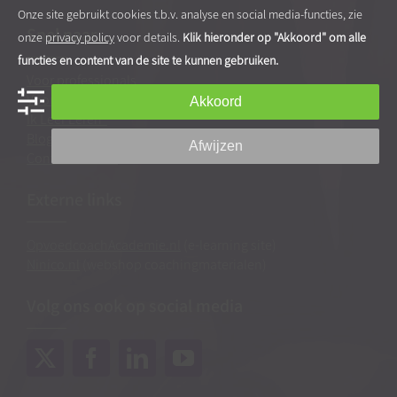
Onze site gebruikt cookies t.b.v. analyse en social media-functies, zie
Snel naar…
onze
privacy policy
voor details.
Klik hieronder op "Akkoord" om alle
functies en content van de site te kunnen gebruiken.
Voor professionals
Voor ouders
Akkoord
Ik Leer Leren®
Blog
|
Blogarchief
Afwijzen
Contact & route
Externe links
OpvoedcoachAcademie.nl
(e-learning site)
Ninico.nl
(webshop coachingmaterialen)
Volg ons ook op social media