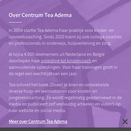
Over Centrum Tea Adema
In 2004 startte Tea Adema haar praktijk voor kinder- en
opvoedcoaching. Sinds 2010 traint zij ook collega-coaches
en professionals in onderwijs, hulpverlening en zorg.
Al bijna 4.000 deelnemers uit Nederland en België
doorliepen haar
opleiding tot kindercoach
en
aannvullende opleidingen. Voor haar trainingen geldt in
de regel een wachtlijst van een jaar.
Tea schreef het boek
Zoveel te leren
en ontwikkelde
diverse hulp- en leermiddelen voor kinder- en
jongerencoaching. Ze wordt regelmatig geïnterviewd in de
media en publiceert zelf veelvuldig artikelen en video’s op
haar website en social media.
Meer over Centrum Tea Adema