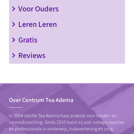
Voor Ouders
Leren Leren
Gratis
Reviews
Over Centrum Tea Adema
In 2004 startte Tea Adema haar praktijk voor kinder- en
opvoedcoaching. Sinds 2010 traint zij ook collega-coaches
en professionals in onderwijs, hulpverlening en zorg.