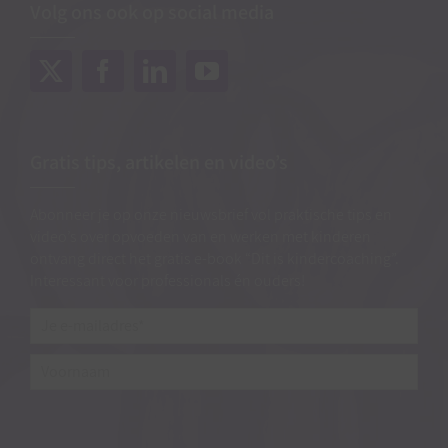
Volg ons ook op social media
Gratis tips, artikelen en video’s
Abonneer je op onze nieuwsbrief vol praktische tips en
video’s over opvoeden van en werken met kinderen
ontvang direct het gratis e-book “Dit is kindercoaching”.
Interessant voor professionals én ouders!
Je
e-
mailadres*
*
Voornaam