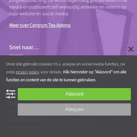
jongerencoaching. Ze wordt regelmatig geïnterviewd in de
media en publiceert zelf veelvuldig artikelen en video’s op
haar website en social media.
Meer over Centrum Tea Adema
Snel naar…
Voor professionals
Onze site gebruikt cookies t.b.v. analyse en social media-functies, zie
Voor ouders
onze
privacy policy
voor details.
Klik hieronder op "Akkoord" om alle
Ik Leer Leren®
functies en content van de site te kunnen gebruiken.
Blog
|
Blogarchief
Contact & route
Akkoord
Externe links
Afwijzen
OpvoedcoachAcademie.nl
(e-learning site)
Ninico.nl
(webshop coachingmaterialen)