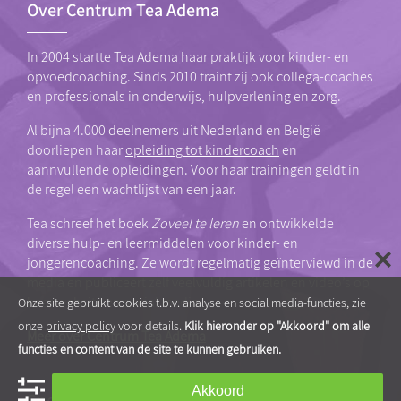
Over Centrum Tea Adema
In 2004 startte Tea Adema haar praktijk voor kinder- en
opvoedcoaching. Sinds 2010 traint zij ook collega-coaches
en professionals in onderwijs, hulpverlening en zorg.
Al bijna 4.000 deelnemers uit Nederland en België
doorliepen haar
opleiding tot kindercoach
en
aannvullende opleidingen. Voor haar trainingen geldt in
de regel een wachtlijst van een jaar.
Tea schreef het boek
Zoveel te leren
en ontwikkelde
diverse hulp- en leermiddelen voor kinder- en
jongerencoaching. Ze wordt regelmatig geïnterviewd in de
media en publiceert zelf veelvuldig artikelen en video’s op
haar website en social media.
Onze site gebruikt cookies t.b.v. analyse en social media-functies, zie
onze
privacy policy
voor details.
Klik hieronder op "Akkoord" om alle
Meer over Centrum Tea Adema
functies en content van de site te kunnen gebruiken.
Akkoord
Snel naar…