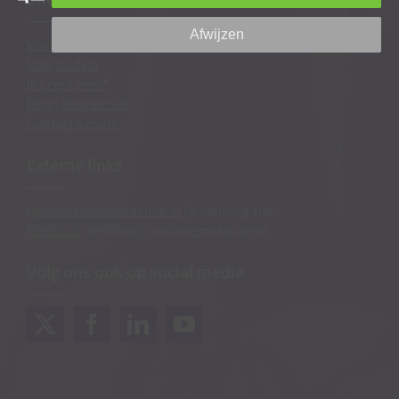
Afwijzen
Voor professionals
Voor ouders
Ik Leer Leren®
Blog
|
Blogarchief
Contact & route
Externe links
OpvoedcoachAcademie.nl
(e-learning site)
Ninico.nl
(webshop coachingmaterialen)
Volg ons ook op social media