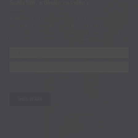
Gratis tips, artikelen en video’s
Abonneer je op onze nieuwsbrief vol praktische tips en
video’s over opvoeden van en werken met kinderen
ontvang direct het gratis e-book “Dit is kindercoaching”.
Interessant voor professionals én ouders!
Je
e-
mailadres*
*
Voornaam
MELD JE AAN