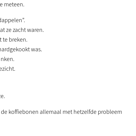
ze meteen.
rdappelen”.
t ze zacht waren.
 te breken.
t hardgekookt was.
inken.
ezicht.
ze.
en de koffiebonen allemaal met hetzelfde probleem