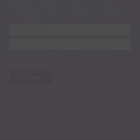
video’s over opvoeden van en werken met kinderen
ontvang direct het gratis e-book “Dit is kindercoaching”.
Interessant voor professionals én ouders!
Je
e-
mailadres*
*
Voornaam
MELD JE AAN