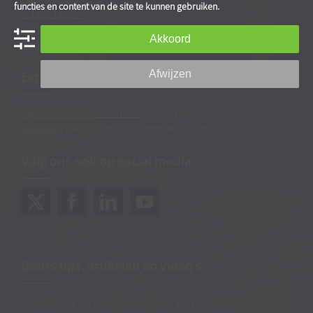
functies en content van de site te kunnen gebruiken.
Ik Leer Leren®
Blog
|
Blogarchief
Akkoord
Contact & route
Afwijzen
Externe links
OpvoedcoachAcademie.nl
(e-learning site)
Ninico.nl
(webshop coachingmaterialen)
Volg ons ook op social media
Gratis tips, artikelen en video’s
Abonneer je op onze nieuwsbrief vol praktische tips en