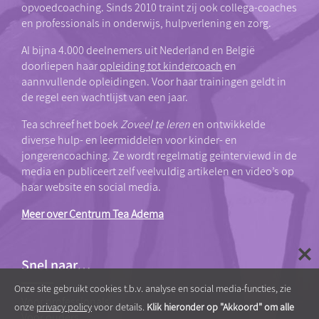
opvoedcoaching. Sinds 2010 traint zij ook collega-coaches
en professionals in onderwijs, hulpverlening en zorg.
Al bijna 4.000 deelnemers uit Nederland en België
doorliepen haar
opleiding tot kindercoach
en
aannvullende opleidingen. Voor haar trainingen geldt in
de regel een wachtlijst van een jaar.
Tea schreef het boek
Zoveel te leren
en ontwikkelde
diverse hulp- en leermiddelen voor kinder- en
jongerencoaching. Ze wordt regelmatig geïnterviewd in de
media en publiceert zelf veelvuldig artikelen en video’s op
haar website en social media.
Meer over Centrum Tea Adema
Snel naar…
Onze site gebruikt cookies t.b.v. analyse en social media-functies, zie
Voor professionals
onze
privacy policy
voor details.
Klik hieronder op "Akkoord" om alle
Voor ouders