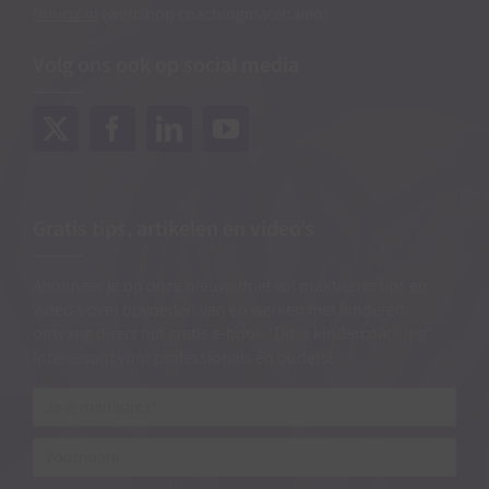
Ninico.nl
(webshop coachingmaterialen)
Volg ons ook op social media
Gratis tips, artikelen en video’s
Abonneer je op onze nieuwsbrief vol praktische tips en
video’s over opvoeden van en werken met kinderen
ontvang direct het gratis e-book “Dit is kindercoaching”.
Interessant voor professionals én ouders!
Je
e-
mailadres*
*
Voornaam