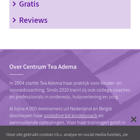
Gratis
Reviews
Over Centrum Tea Adema
In 2004 startte Tea Adema haar praktijk voor kinder- en
opvoedcoaching. Sinds 2010 traint zij ook collega-coaches
en professionals in onderwijs, hulpverlening en zorg.
Al bijna 4.000 deelnemers uit Nederland en België
doorliepen haar
opleiding tot kindercoach
en
aannvullende opleidingen. Voor haar trainingen geldt in
de regel een wachtlijst van een jaar.
Onze site gebruikt cookies t.b.v. analyse en social media-functies, zie