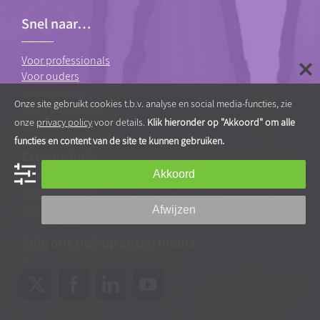
Snel naar…
Voor professionals
Voor ouders
Ik Leer Leren®
Onze site gebruikt cookies t.b.v. analyse en social media-functies, zie
Blog
|
Blogarchief
onze
privacy policy
voor details.
Klik hieronder op "Akkoord" om alle
Contact & route
functies en content van de site te kunnen gebruiken.
Externe links
Akkoord
OpvoedcoachAcademie.nl
(e-learning site)
Ninico.nl
(webshop coachingmaterialen)
Afwijzen
Volg ons ook op social media