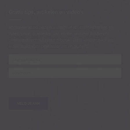
Gratis tips, artikelen en video’s
Abonneer je op onze nieuwsbrief vol praktische tips en
video’s over opvoeden van en werken met kinderen
ontvang direct het gratis e-book “Dit is kindercoaching”.
Interessant voor professionals én ouders!
Je
e-
mailadres*
*
Voornaam
MELD JE AAN