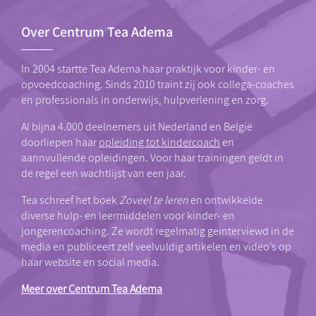
Over Centrum Tea Adema
In 2004 startte Tea Adema haar praktijk voor kinder- en
opvoedcoaching. Sinds 2010 traint zij ook collega-coaches
en professionals in onderwijs, hulpverlening en zorg.
Al bijna 4.000 deelnemers uit Nederland en België
doorliepen haar
opleiding tot kindercoach
en
aannvullende opleidingen. Voor haar trainingen geldt in
de regel een wachtlijst van een jaar.
Tea schreef het boek
Zoveel te leren
en ontwikkelde
diverse hulp- en leermiddelen voor kinder- en
jongerencoaching. Ze wordt regelmatig geïnterviewd in de
media en publiceert zelf veelvuldig artikelen en video’s op
haar website en social media.
Meer over Centrum Tea Adema