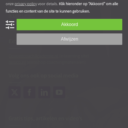
Voor professionals
onze
privacy policy
voor details.
Klik hieronder op "Akkoord" om alle
Voor ouders
functies en content van de site te kunnen gebruiken.
Ik Leer Leren®
Blog
|
Blogarchief
Akkoord
Contact & route
Afwijzen
Externe links
OpvoedcoachAcademie.nl
(e-learning site)
Ninico.nl
(webshop coachingmaterialen)
Volg ons ook op social media
Gratis tips, artikelen en video’s