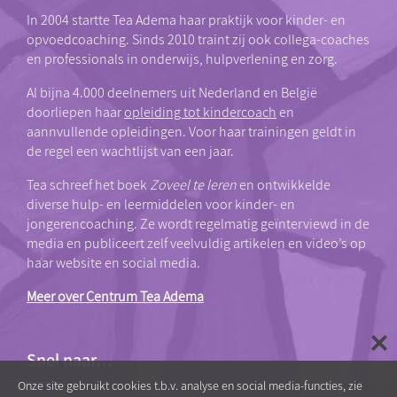
In 2004 startte Tea Adema haar praktijk voor kinder- en
opvoedcoaching. Sinds 2010 traint zij ook collega-coaches
en professionals in onderwijs, hulpverlening en zorg.
Al bijna 4.000 deelnemers uit Nederland en België
doorliepen haar
opleiding tot kindercoach
en
aannvullende opleidingen. Voor haar trainingen geldt in
de regel een wachtlijst van een jaar.
Tea schreef het boek
Zoveel te leren
en ontwikkelde
diverse hulp- en leermiddelen voor kinder- en
jongerencoaching. Ze wordt regelmatig geïnterviewd in de
media en publiceert zelf veelvuldig artikelen en video’s op
haar website en social media.
Meer over Centrum Tea Adema
Snel naar…
Onze site gebruikt cookies t.b.v. analyse en social media-functies, zie