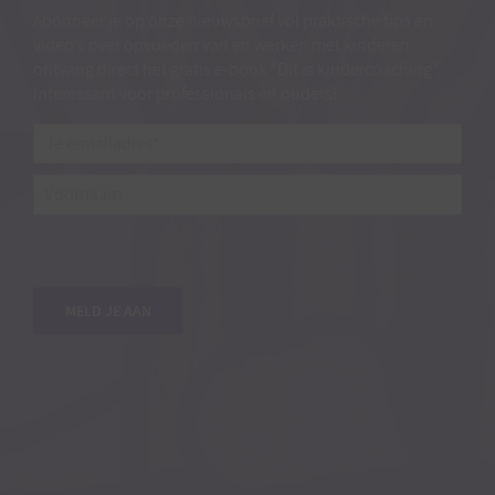
Abonneer je op onze nieuwsbrief vol praktische tips en
video’s over opvoeden van en werken met kinderen
ontvang direct het gratis e-book “Dit is kindercoaching”.
Interessant voor professionals én ouders!
Je
e-
mailadres*
*
Voornaam
MELD JE AAN