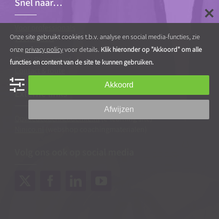
Snel naar…
Voor professionals
Onze site gebruikt cookies t.b.v. analyse en social media-functies, zie
Voor ouders
Ik Leer Leren®
onze
privacy policy
voor details.
Klik hieronder op "Akkoord" om alle
Blog
|
Blogarchief
functies en content van de site te kunnen gebruiken.
Contact & route
Akkoord
Externe links
Afwijzen
OpvoedcoachAcademie.nl
(e-learning site)
Ninico.nl
(webshop coachingmaterialen)
Volg ons ook op social media