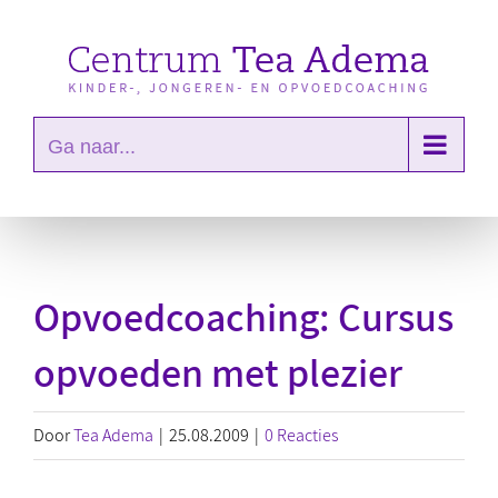
Ga
naar
inhoud
Ga naar...
Opvoedcoaching: Cursus
opvoeden met plezier
Door
Tea Adema
|
25.08.2009
|
0 Reacties