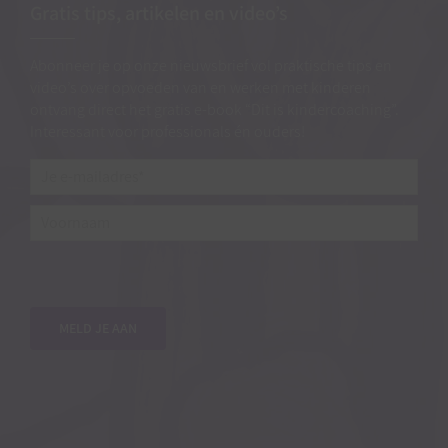
Gratis tips, artikelen en video’s
Abonneer je op onze nieuwsbrief vol praktische tips en
video’s over opvoeden van en werken met kinderen
ontvang direct het gratis e-book “Dit is kindercoaching”.
Interessant voor professionals én ouders!
Je
e-
mailadres*
*
Voornaam
MELD JE AAN