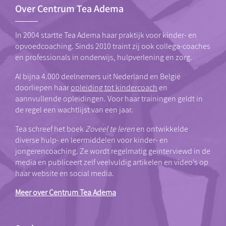
Over Centrum Tea Adema
In 2004 startte Tea Adema haar praktijk voor kinder- en
opvoedcoaching. Sinds 2010 traint zij ook collega-coaches
en professionals in onderwijs, hulpverlening en zorg.
Al bijna 4.000 deelnemers uit Nederland en België
doorliepen haar
opleiding tot kindercoach
en
aannvullende opleidingen. Voor haar trainingen geldt in
de regel een wachtlijst van een jaar.
Tea schreef het boek
Zoveel te leren
en ontwikkelde
diverse hulp- en leermiddelen voor kinder- en
jongerencoaching. Ze wordt regelmatig geïnterviewd in de
media en publiceert zelf veelvuldig artikelen en video’s op
haar website en social media.
Meer over Centrum Tea Adema