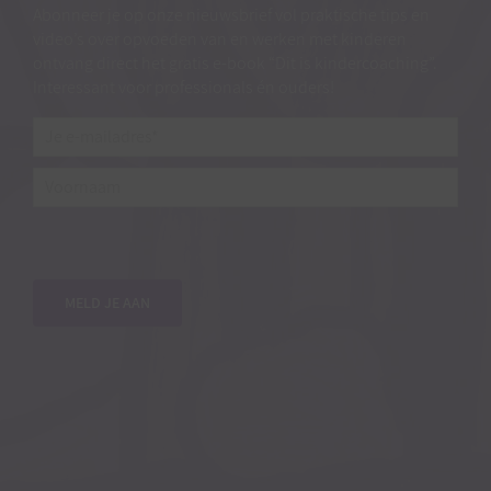
Abonneer je op onze nieuwsbrief vol praktische tips en
video’s over opvoeden van en werken met kinderen
ontvang direct het gratis e-book “Dit is kindercoaching”.
Interessant voor professionals én ouders!
Je
e-
mailadres*
*
Voornaam
MELD JE AAN