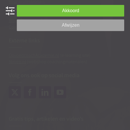
Voor professionals
Voor ouders
Akkoord
Ik Leer Leren®
Blog
|
Blogarchief
Afwijzen
Contact & route
Externe links
OpvoedcoachAcademie.nl
(e-learning site)
Ninico.nl
(webshop coachingmaterialen)
Volg ons ook op social media
Gratis tips, artikelen en video’s