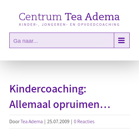
Ga
naar
inhoud
Ga naar...
Kindercoaching:
Allemaal opruimen…
Door
Tea Adema
|
25.07.2009
|
0 Reacties