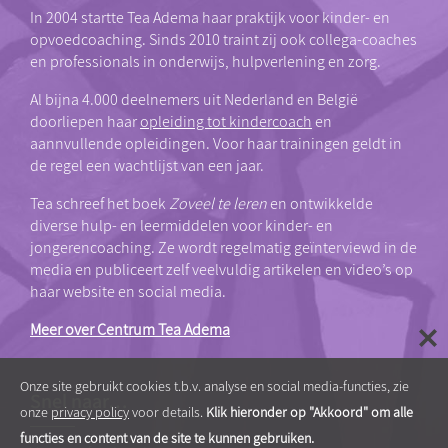
In 2004 startte Tea Adema haar praktijk voor kinder- en
opvoedcoaching. Sinds 2010 traint zij ook collega-coaches
en professionals in onderwijs, hulpverlening en zorg.
Al bijna 4.000 deelnemers uit Nederland en België
doorliepen haar
opleiding tot kindercoach
en
aannvullende opleidingen. Voor haar trainingen geldt in
de regel een wachtlijst van een jaar.
Tea schreef het boek
Zoveel te leren
en ontwikkelde
diverse hulp- en leermiddelen voor kinder- en
jongerencoaching. Ze wordt regelmatig geïnterviewd in de
media en publiceert zelf veelvuldig artikelen en video’s op
haar website en social media.
Meer over Centrum Tea Adema
Onze site gebruikt cookies t.b.v. analyse en social media-functies, zie
Snel naar…
onze
privacy policy
voor details.
Klik hieronder op "Akkoord" om alle
functies en content van de site te kunnen gebruiken.