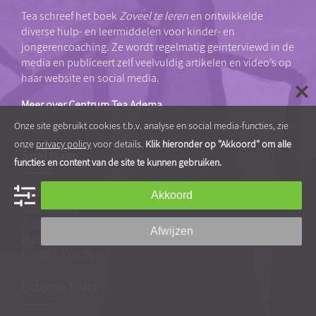
Tea schreef het boek
Zoveel te leren
en ontwikkelde
diverse hulp- en leermiddelen voor kinder- en
jongerencoaching. Ze wordt regelmatig geïnterviewd in de
media en publiceert zelf veelvuldig artikelen en video’s op
haar website en social media.
Meer over Centrum Tea Adema
Onze site gebruikt cookies t.b.v. analyse en social media-functies, zie
onze
privacy policy
voor details.
Klik hieronder op "Akkoord" om alle
Snel naar…
functies en content van de site te kunnen gebruiken.
Voor professionals
Akkoord
Voor ouders
Ik Leer Leren®
Afwijzen
Blog
|
Blogarchief
Contact & route
Externe links