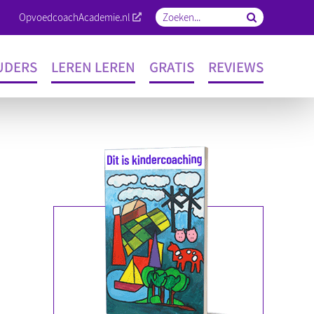
OpvoedcoachAcademie.nl
Zoeken
naar:
UDERS
LEREN LEREN
GRATIS
REVIEWS