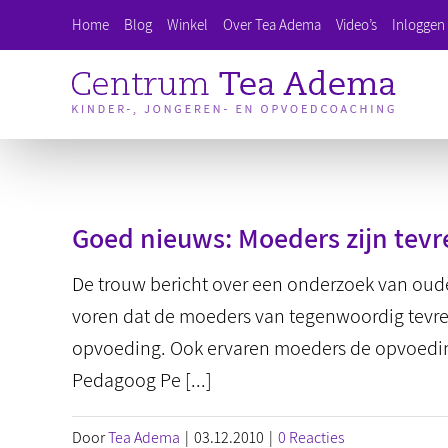
Ga
Home
Blog
Winkel
Over Tea Adema
Video’s
Inloggen 
naar
inhoud
Goed nieuws: Moeders zijn tevr
De trouw bericht over een onderzoek van oude
voren dat de moeders van tegenwoordig tevred
opvoeding. Ook ervaren moeders de opvoeding
Pedagoog Pe [...]
Door
Tea Adema
|
03.12.2010
|
0 Reacties