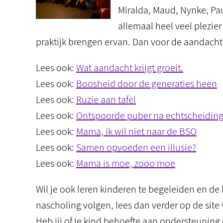
Miralda, Maud, Nynke, Pauk
allemaal heel veel plezier
praktijk brengen ervan. Dan voor de aandacht 
Lees ook:
Wat aandacht krijgt groeit.
Lees ook:
Boosheid door de generaties heen
Lees ook:
Ruzie aan tafel
Lees ook:
Ontspoorde puber na echtscheidin
Lees ook:
Mama, ik wil niet naar de BSO
Lees ook:
Samen opvoeden een illusie?
Lees ook:
Mama is moe, zooo moe
Wil je ook leren kinderen te begeleiden en de 
nascholing volgen, lees dan verder op de site
Heb jij of je kind behoefte aan ondersteuning