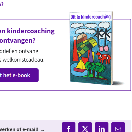
n?
twerken of e-mail! →
Facebook
X
LinkedIn
E-