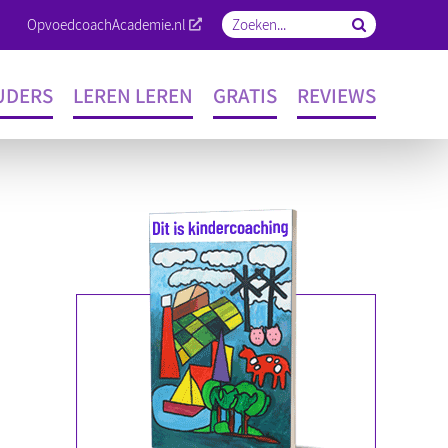
OpvoedcoachAcademie.nl
Zoeken
naar:
UDERS
LEREN LEREN
GRATIS
REVIEWS