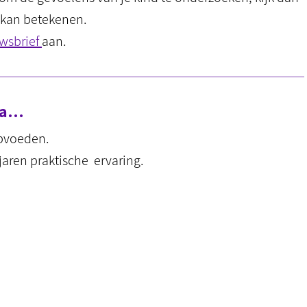
e kan betekenen.
wsbrief
aan.
ema…
opvoeden.
jaren praktische ervaring.