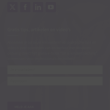
Gratis tips, artikelen en video’s
Abonneer je op onze nieuwsbrief vol praktische tips en
video’s over opvoeden van en werken met kinderen
ontvang direct het gratis e-book “Dit is kindercoaching”.
Interessant voor professionals én ouders!
Je
e-
mailadres*
*
Voornaam
MELD JE AAN