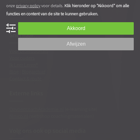
haar website en social media.
onze
privacy policy
voor details.
Klik hieronder op "Akkoord" om alle
Meer over Centrum Tea Adema
functies en content van de site te kunnen gebruiken.
Akkoord
Snel naar…
Afwijzen
Voor professionals
Voor ouders
Ik Leer Leren®
Blog
|
Blogarchief
Contact & route
Externe links
OpvoedcoachAcademie.nl
(e-learning site)
Ninico.nl
(webshop coachingmaterialen)
Volg ons ook op social media