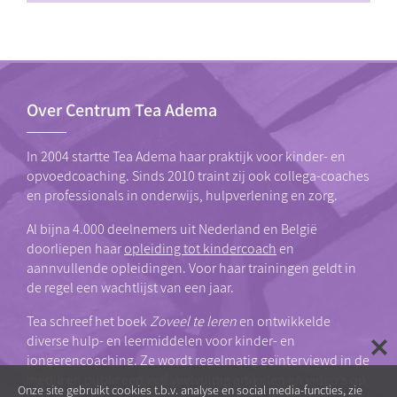
Over Centrum Tea Adema
In 2004 startte Tea Adema haar praktijk voor kinder- en
opvoedcoaching. Sinds 2010 traint zij ook collega-coaches
en professionals in onderwijs, hulpverlening en zorg.
Al bijna 4.000 deelnemers uit Nederland en België
doorliepen haar
opleiding tot kindercoach
en
aannvullende opleidingen. Voor haar trainingen geldt in
de regel een wachtlijst van een jaar.
Tea schreef het boek
Zoveel te leren
en ontwikkelde
diverse hulp- en leermiddelen voor kinder- en
jongerencoaching. Ze wordt regelmatig geïnterviewd in de
media en publiceert zelf veelvuldig artikelen en video’s op
Onze site gebruikt cookies t.b.v. analyse en social media-functies, zie