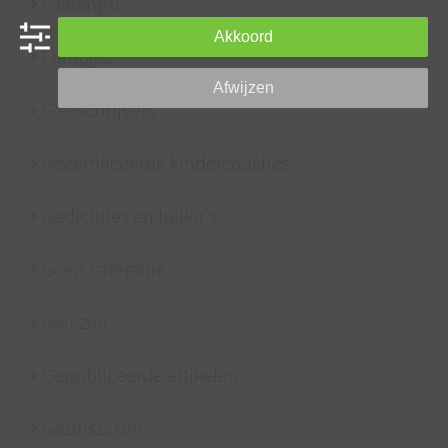
Faalangst
Akkoord
Filmpjes
Afwijzen
Gastschrijvers
Gecertificeerde kindercoaches
Gedichtjes en haiku's
Geen categorie
Gelezen
Gepubliceerde artikelen
Gezinszaken