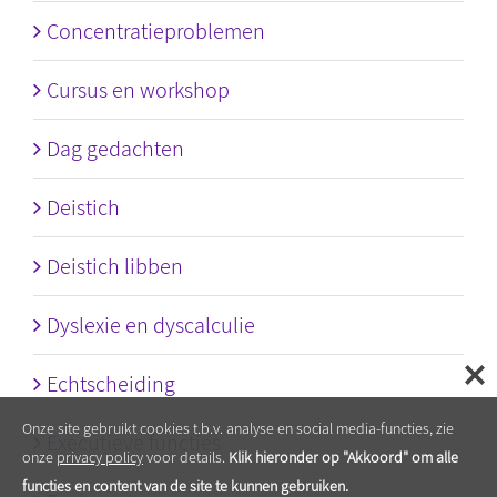
Concentratieproblemen
Cursus en workshop
Dag gedachten
Deistich
Deistich libben
Dyslexie en dyscalculie
Echtscheiding
Onze site gebruikt cookies t.b.v. analyse en social media-functies, zie
Executieve functies
onze
privacy policy
voor details.
Klik hieronder op "Akkoord" om alle
functies en content van de site te kunnen gebruiken.