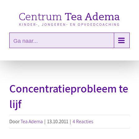
Ga
naar
inhoud
Ga naar...
Concentratieprobleem te
lijf
Door
Tea Adema
|
13.10.2011
|
4 Reacties