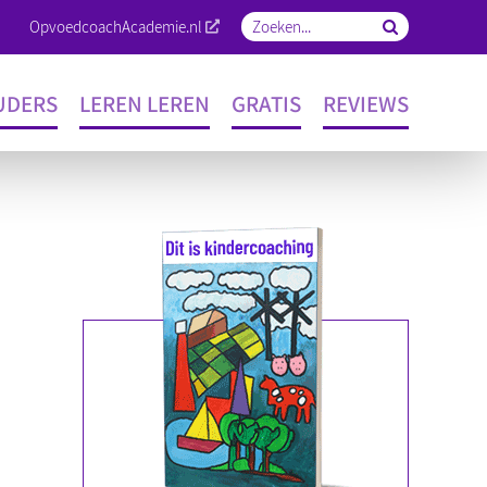
OpvoedcoachAcademie.nl
Zoeken
naar:
UDERS
LEREN LEREN
GRATIS
REVIEWS