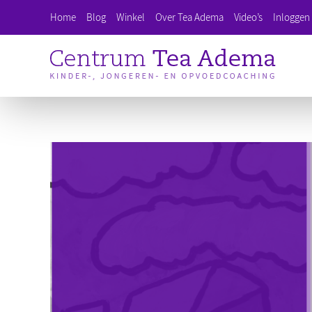
Ga
Home
Blog
Winkel
Over Tea Adema
Video’s
Inloggen 
naar
inhoud
Bekijk
grotere
afbeelding