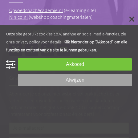
OpvoedcoachAcademie.nl
(e-learning site)
Ninico.nl
(webshop coachingmaterialen)
Volg ons ook op social media
Onze site gebruikt cookies t.b.v. analyse en social media-functies, zie
onze
privacy policy
voor details.
Klik hieronder op "Akkoord" om alle
functies en content van de site te kunnen gebruiken.
Akkoord
Gratis tips, artikelen en video’s
Afwijzen
Abonneer je op onze nieuwsbrief vol praktische tips en
video’s over opvoeden van en werken met kinderen
ontvang direct het gratis e-book “Dit is kindercoaching”.
Interessant voor professionals én ouders!
Je
e-