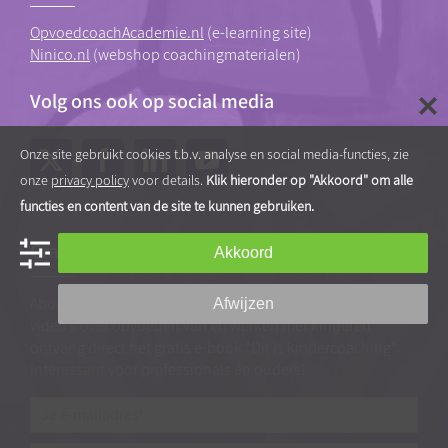
OpvoedcoachAcademie.nl
(e-learning site)
Ninico.nl
(webshop coachingmaterialen)
Volg ons ook op social media
Onze site gebruikt cookies t.b.v. analyse en social media-functies, zie
onze
privacy policy
voor details.
Klik hieronder op "Akkoord" om alle
functies en content van de site te kunnen gebruiken.
Gratis tips, artikelen en video’s
Akkoord
Abonneer je op onze nieuwsbrief vol praktische tips en
Afwijzen
video’s over opvoeden van en werken met kinderen
ontvang direct het gratis e-book “Dit is kindercoaching”.
Interessant voor professionals én ouders!
Je
e-