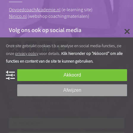
OpvoedcoachAcademie.nl
(e-learning site)
Ninico.nl
(webshop coachingmaterialen)
Volg ons ook op social media
Onze site gebruikt cookies t.b.v. analyse en social media-functies, zie
onze
privacy policy
voor details.
Klik hieronder op "Akkoord" om alle
functies en content van de site te kunnen gebruiken.
Gratis tips, artikelen en video’s
Akkoord
Abonneer je op onze nieuwsbrief vol praktische tips en
Afwijzen
video’s over opvoeden van en werken met kinderen
ontvang direct het gratis e-book “Dit is kindercoaching”.
Interessant voor professionals én ouders!
Je
e-