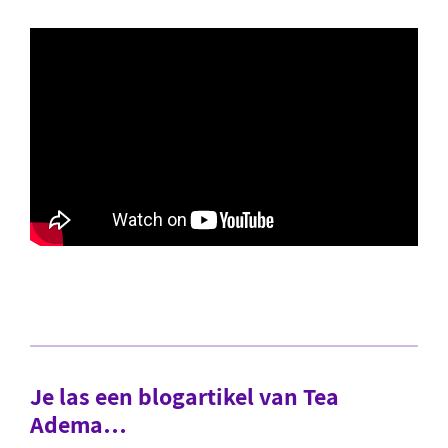
Je las een blogartikel van Tea
Adema…