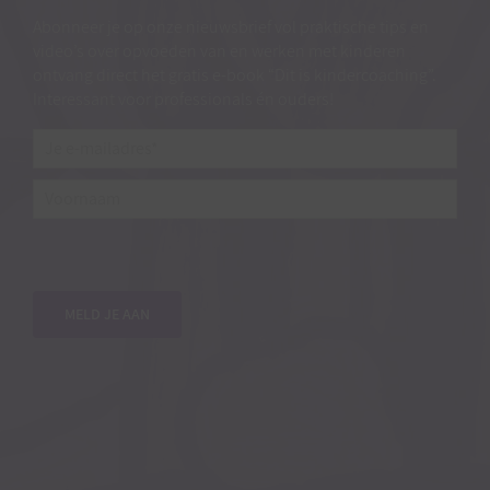
Abonneer je op onze nieuwsbrief vol praktische tips en
video’s over opvoeden van en werken met kinderen
ontvang direct het gratis e-book “Dit is kindercoaching”.
Interessant voor professionals én ouders!
Je
e-
mailadres*
*
Voornaam
MELD JE AAN