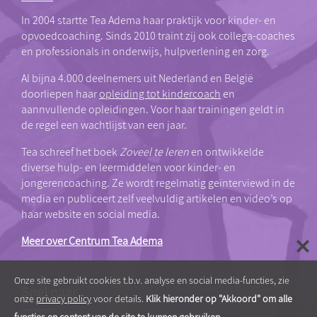
In 2004 startte Tea Adema haar praktijk voor kinder- en
opvoedcoaching. Sinds 2010 traint zij ook collega-coaches
en professionals in onderwijs, hulpverlening en zorg.
Al bijna 4.000 deelnemers uit Nederland en België
doorliepen haar
opleiding tot kindercoach
en
aannvullende opleidingen. Voor haar trainingen geldt in
de regel een wachtlijst van een jaar.
Tea schreef het boek
Zoveel te leren
en ontwikkelde
diverse hulp- en leermiddelen voor kinder- en
jongerencoaching. Ze wordt regelmatig geïnterviewd in de
media en publiceert zelf veelvuldig artikelen en video’s op
haar website en social media.
Meer over Centrum Tea Adema
Onze site gebruikt cookies t.b.v. analyse en social media-functies, zie
Snel naar…
onze
privacy policy
voor details.
Klik hieronder op "Akkoord" om alle