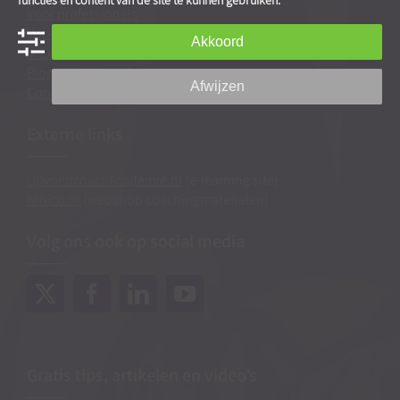
functies en content van de site te kunnen gebruiken.
Voor professionals
Voor ouders
Akkoord
Ik Leer Leren®
Blog
|
Blogarchief
Afwijzen
Contact & route
Externe links
OpvoedcoachAcademie.nl
(e-learning site)
Ninico.nl
(webshop coachingmaterialen)
Volg ons ook op social media
Gratis tips, artikelen en video’s