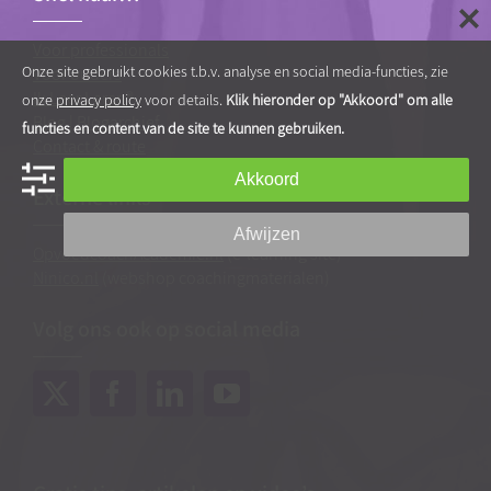
Voor professionals
Onze site gebruikt cookies t.b.v. analyse en social media-functies, zie
Voor ouders
Ik Leer Leren®
onze
privacy policy
voor details.
Klik hieronder op "Akkoord" om alle
Blog
|
Blogarchief
functies en content van de site te kunnen gebruiken.
Contact & route
Akkoord
Externe links
Afwijzen
OpvoedcoachAcademie.nl
(e-learning site)
Ninico.nl
(webshop coachingmaterialen)
Volg ons ook op social media