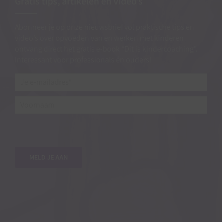
Gratis tips, artikelen en video’s
Abonneer je op onze nieuwsbrief vol praktische tips en
video’s over opvoeden van en werken met kinderen
ontvang direct het gratis e-book “Dit is kindercoaching”.
Interessant voor professionals én ouders!
Je
e-
mailadres*
*
Voornaam
MELD JE AAN