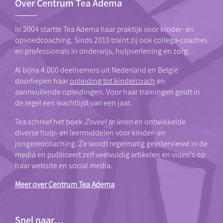
Over Centrum Tea Adema
In 2004 startte Tea Adema haar praktijk voor kinder- en
opvoedcoaching. Sinds 2010 traint zij ook collega-coaches
en professionals in onderwijs, hulpverlening en zorg.
Al bijna 4.000 deelnemers uit Nederland en België
doorliepen haar
opleiding tot kindercoach
en
aannvullende opleidingen. Voor haar trainingen geldt in
de regel een wachtlijst van een jaar.
Tea schreef het boek
Zoveel te leren
en ontwikkelde
diverse hulp- en leermiddelen voor kinder- en
jongerencoaching. Ze wordt regelmatig geïnterviewd in de
media en publiceert zelf veelvuldig artikelen en video’s op
haar website en social media.
Meer over Centrum Tea Adema
Snel naar…