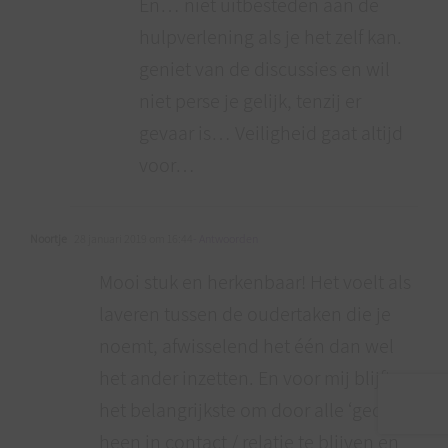
En… niet uitbesteden aan de
hulpverlening als je het zelf kan.
geniet van de discussies en wil
niet perse je gelijk, tenzij er
gevaar is… Veiligheid gaat altijd
voor…
Noortje
28 januari 2019 om 16:44
- Antwoorden
Mooi stuk en herkenbaar! Het voelt als
laveren tussen de oudertaken die je
noemt, afwisselend het één dan wel
het ander inzetten. En voor mij blijft
het belangrijkste om door alle ‘gedoe’
heen in contact / relatie te blijven en