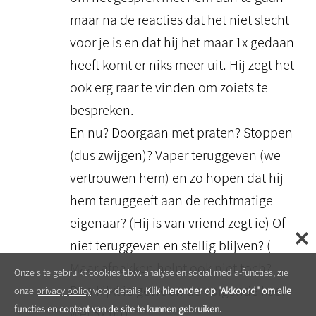
maar na de reacties dat het niet slecht
voor je is en dat hij het maar 1x gedaan
heeft komt er niks meer uit. Hij zegt het
ook erg raar te vinden om zoiets te
bespreken.
En nu? Doorgaan met praten? Stoppen
(dus zwijgen)? Vaper teruggeven (we
vertrouwen hem) en zo hopen dat hij
hem teruggeeft aan de rechtmatige
eigenaar? (Hij is van vriend zegt ie) Of
niet teruggeven en stellig blijven? (
Maar afpakken helpt ook niet toch?
Onze site gebruikt cookies t.b.v. analyse en social media-functies, zie
Dan kijkt ie gewoon de volgende keer
onze
privacy policy
voor details.
Klik hieronder op "Akkoord" om alle
functies en content van de site te kunnen gebruiken.
wel 3x uit)