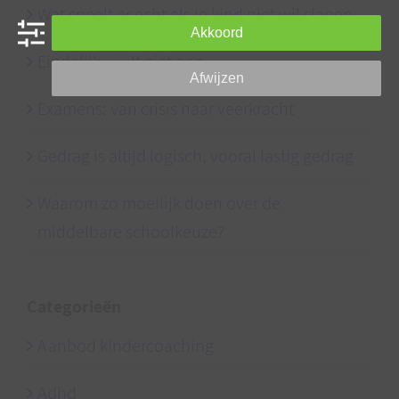
Wat speelt er echt als je kind niet wil slapen
Akkoord
Eindelijk….. It giet oan
Afwijzen
Examens: van crisis naar veerkracht
Gedrag is altijd logisch, vooral lastig gedrag
Waarom zo moeilijk doen over de
middelbare schoolkeuze?
Categorieën
Aanbod kindercoaching
Adhd