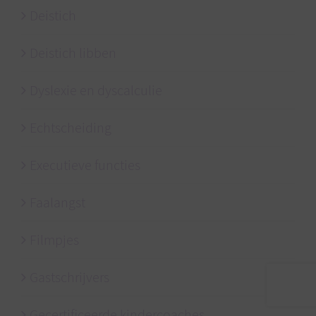
Deistich
Deistich libben
Dyslexie en dyscalculie
Echtscheiding
Executieve functies
Faalangst
Filmpjes
Gastschrijvers
Gecertificeerde kindercoaches