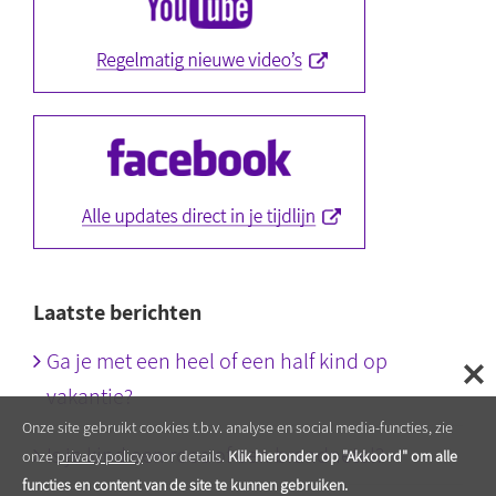
Laatste berichten
Ga je met een heel of een half kind op
vakantie?
Onze site gebruikt cookies t.b.v. analyse en social media-functies, zie
Is je kind een roos of een brandnetel?
onze
privacy policy
voor details.
Klik hieronder op "Akkoord" om alle
functies en content van de site te kunnen gebruiken.