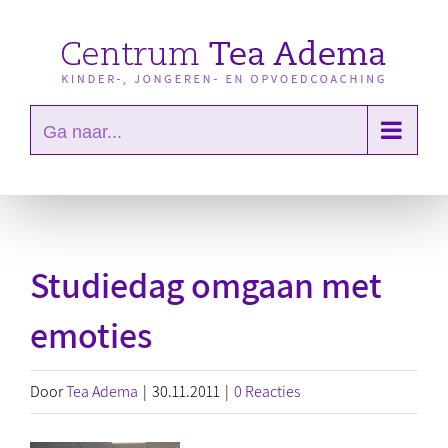
Ga
naar
inhoud
Ga naar...
Studiedag omgaan met
emoties
Door
Tea Adema
|
30.11.2011
|
0 Reacties