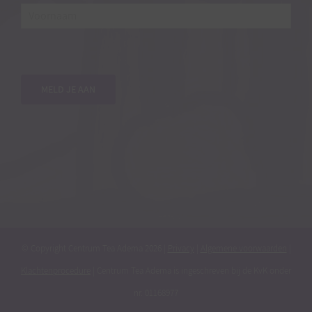
e-
mailadres*
*
Voornaam
MELD JE AAN
© Copyright Centrum Tea Adema
2026 |
Privacy
|
Algemene voorwaarden
|
Klachtenprocedure
| Centrum Tea Adema is ingeschreven bij de KvK onder
nr. 01168977