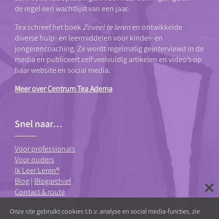
de regel een wachtlijst van een jaar.
Tea schreef het boek
Zoveel te leren
en ontwikkelde
diverse hulp- en leermiddelen voor kinder- en
jongerencoaching. Ze wordt regelmatig geïnterviewd in de
media en publiceert zelf veelvuldig artikelen en video’s op
haar website en social media.
Meer over Centrum Tea Adema
Snel naar…
Voor professionals
Voor ouders
Ik Leer Leren®
Blog
|
Blogarchief
Contact & route
Onze site gebruikt cookies t.b.v. analyse en social media-functies, zie
Externe links