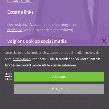
Contact & route
Externe links
OpvoedcoachAcademie.nl
(e-learning site)
Ninico.nl
(webshop coachingmaterialen)
Volg ons ook op social media
Onze site gebruikt cookies t.b.v. analyse en social media-functies, zie
onze
privacy policy
voor details.
Klik hieronder op "Akkoord" om alle
functies en content van de site te kunnen gebruiken.
Akkoord
Gratis tips, artikelen en video’s
Afwijzen
Abonneer je op onze nieuwsbrief vol praktische tips en
video’s over opvoeden van en werken met kinderen
ontvang direct het gratis e-book “Dit is kindercoaching”.
Interessant voor professionals én ouders!