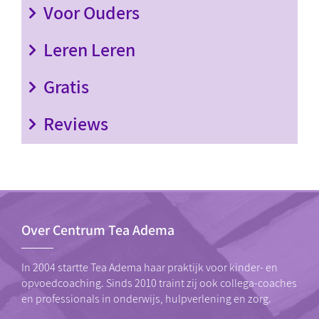
Voor Ouders
Leren Leren
Gratis
Reviews
Over Centrum Tea Adema
In 2004 startte Tea Adema haar praktijk voor kinder- en
opvoedcoaching. Sinds 2010 traint zij ook collega-coaches
en professionals in onderwijs, hulpverlening en zorg.