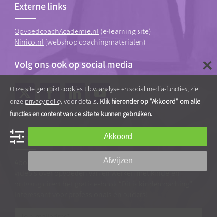
Externe links
OpvoedcoachAcademie.nl
(e-learning site)
Ninico.nl
(webshop coachingmaterialen)
Volg ons ook op social media
Onze site gebruikt cookies t.b.v. analyse en social media-functies, zie
onze
privacy policy
voor details.
Klik hieronder op "Akkoord" om alle
functies en content van de site te kunnen gebruiken.
Gratis tips, artikelen en video’s
Akkoord
Afwijzen
Abonneer je op onze nieuwsbrief vol praktische tips en
video’s over opvoeden van en werken met kinderen
ontvang direct het gratis e-book “Dit is kindercoaching”.
Interessant voor professionals én ouders!