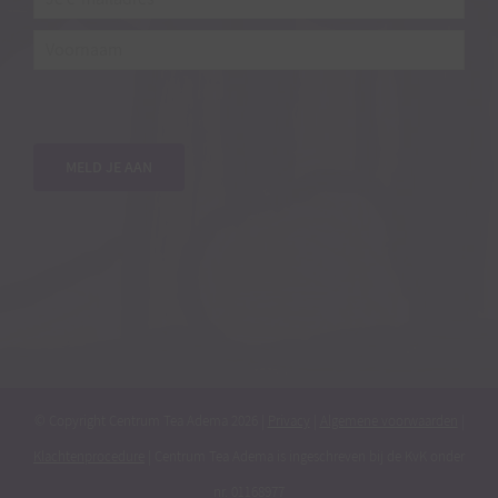
Je
e-
mailadres*
*
Voornaam
MELD JE AAN
© Copyright Centrum Tea Adema
2026 |
Privacy
|
Algemene voorwaarden
|
Klachtenprocedure
| Centrum Tea Adema is ingeschreven bij de KvK onder
nr. 01168977