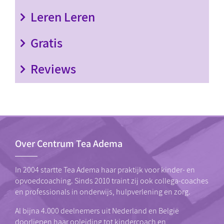
Leren Leren
Gratis
Reviews
Over Centrum Tea Adema
In 2004 startte Tea Adema haar praktijk voor kinder- en
opvoedcoaching. Sinds 2010 traint zij ook collega-coaches
en professionals in onderwijs, hulpverlening en zorg.
Al bijna 4.000 deelnemers uit Nederland en België
doorliepen haar
opleiding tot kindercoach
en